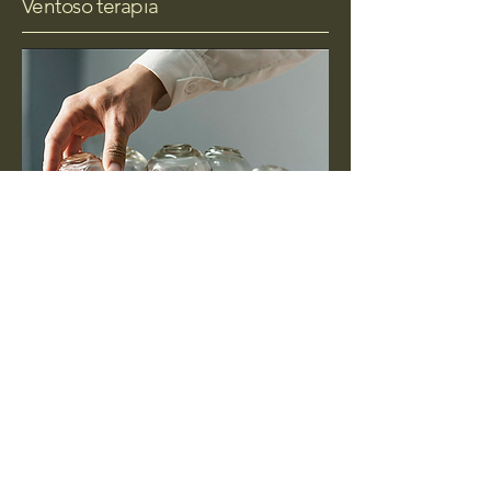
Ventoso terapia
A ventosaterapia é uma técnica
terapêutica que utiliza copos para criar
sucção na pele, promovendo a
circulação sanguínea e aliviando
tensões musculares. Essa prática