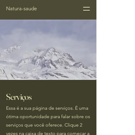
Natura-saude
​Serviços
Essa é a sua página de serviços. É uma
ótima oportunidade para falar sobre os
serviços que você oferece. Clique 2
vezes na caixa de texto para começar a