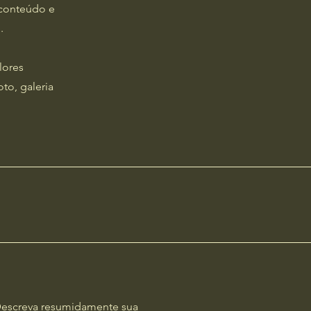
 conteúdo e
.
lores
to, galeria
 Descreva resumidamente sua