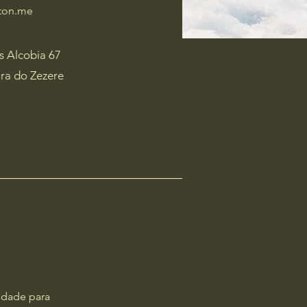
ton.me
s Alcobia 67
ira do Zezere
idade para