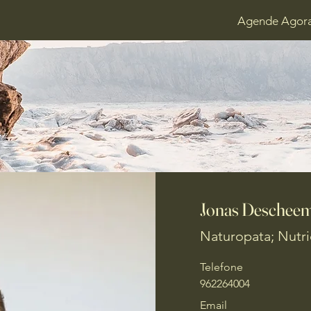
Agende Agor
Jonas Deschee
Naturopata; Nutri
Telefone
962264004
Email