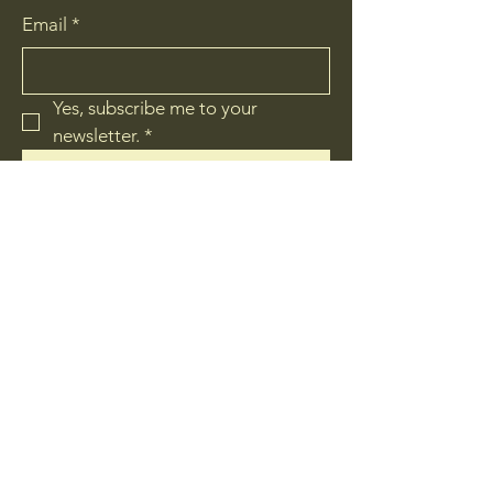
Email
*
Yes, subscribe me to your 
newsletter.
*
Subscribe