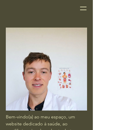
Natura-saude
Bem-vindo(a) ao meu espaço, um
website dedicado à saúde, ao