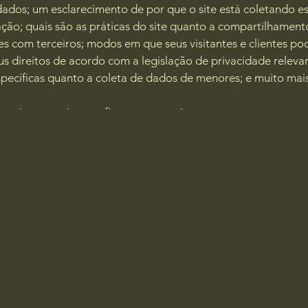
dados; um esclarecimento de por que o site está coletando es
ção; quais são as práticas do site quanto a compartilhament
s com terceiros; modos em que seus visitantes e clientes p
us direitos de acordo com a legislação de privacidade relevan
specíficas quanto a coleta de dados de menores; e muito mai
 mais a respeito, confira o nosso
artigo
.