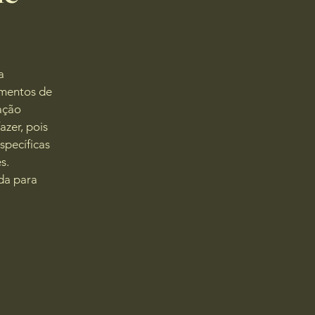
a
umentos de
tação
zer, pois
specíficas
s.
da para