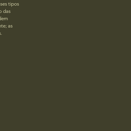
ses tipos
o das
odem
te; as
s.