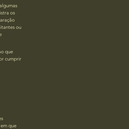
 algumas
istra os
laração
itantes ou
e
ao que
or cumprir
es
a em que