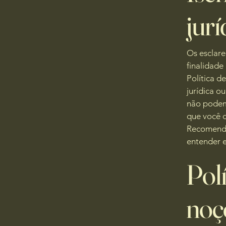
jurí
Os esclar
finalidade
Política d
jurídica o
não podemo
que você d
Recomenda
entender e
Polí
noç