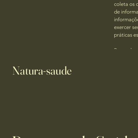
coleta os 
de informa
informaçõe
exercer se
práticas e
Para saber
Natura-saude