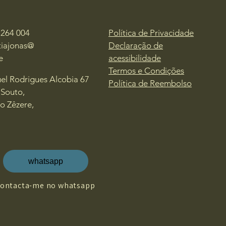
 264 004
Política de Privacidade
tiajonas@
Declaração de
e
acessibilidade
Termos e Condições
el Rodrigues Alcobia 67
Política de Reembolso
 Souto,
do Zêzere,
whatsapp
contacta-me no whatsapp