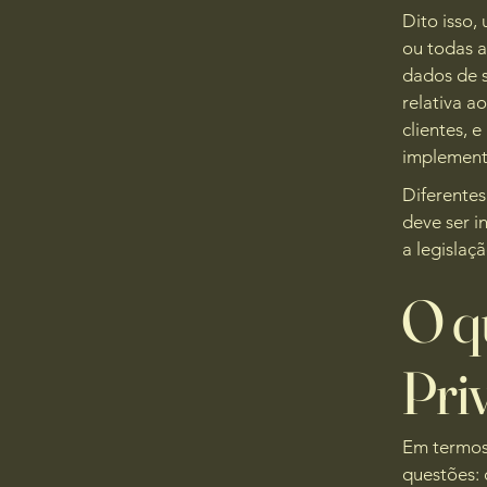
Dito isso,
ou todas a
dados de s
relativa a
clientes, 
implementa
Diferentes
deve ser i
a legislaç
O qu
Pri
Em termos 
questões: 