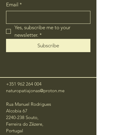
Email
*
Yes, subscribe me to your 
newsletter.
*
Subscribe
+351 962 264 004
naturopatiajonas@proton.me
Rua Manuel Rodrigues
Alcobia 67
2240-238
Souto,
Ferreira do Zêzere,
Portugal